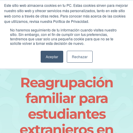
Skip
asesoria@postil.la
Este sitio web almacena cookies en tu PC. Estas cookies sirven para mejorar
to
nuestro sitio web y ofrecer servicios más personalizados, tanto en este sitio
Facebook
Instagram
LinkedIn
web como a través de otras redes. Para conocer más acerca de las cookies
content
que utilizamos, revisa nuestra Política de Privacidad.
No haremos seguimiento de tu información cuando visites nuestro
sitio. Sin embargo, con el fin de cumplir con tus preferencias,
tendremos que usar solo una pequeña cookie para que no se te
solicite volver a tomar esta decisión de nuevo.
Aceptar
Rechazar
Reagrupación
familiar para
estudiantes
extranjeros en