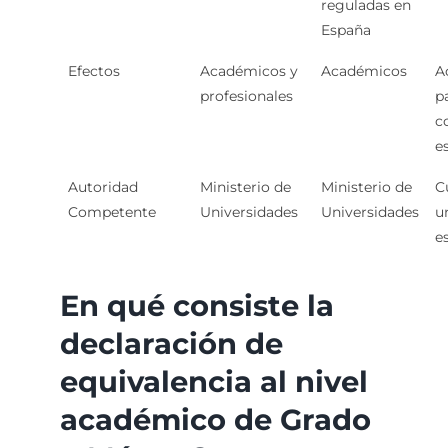
reguladas en
España
Efectos
Académicos y
Académicos
A
profesionales
p
c
e
Autoridad
Ministerio de
Ministerio de
C
Competente
Universidades
Universidades
u
e
En qué consiste la
declaración de
equivalencia al nivel
académico de Grado