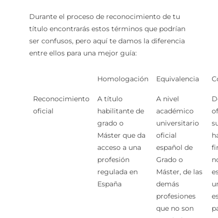
Durante el proceso de reconocimiento de tu
título encontrarás estos términos que podrían
ser confusos, pero aquí te damos la diferencia
entre ellos para una mejor guía:
Homologación
Equivalencia
C
Reconocimiento
A título
A nivel
D
oficial
habilitante de
académico
of
grado o
universitario
s
Máster que da
oficial
h
acceso a una
español de
f
profesión
Grado o
n
regulada en
Máster, de las
e
España
demás
u
profesiones
e
que no son
p