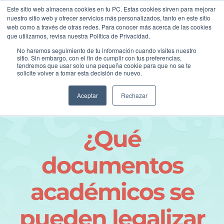
Skip
asesoria@postil.la
Este sitio web almacena cookies en tu PC. Estas cookies sirven para mejorar
to
nuestro sitio web y ofrecer servicios más personalizados, tanto en este sitio
Facebook
Instagram
LinkedIn
web como a través de otras redes. Para conocer más acerca de las cookies
content
que utilizamos, revisa nuestra Política de Privacidad.
No haremos seguimiento de tu información cuando visites nuestro
sitio. Sin embargo, con el fin de cumplir con tus preferencias,
tendremos que usar solo una pequeña cookie para que no se te
solicite volver a tomar esta decisión de nuevo.
Aceptar
Rechazar
¿Qué
documentos
académicos se
pueden legalizar