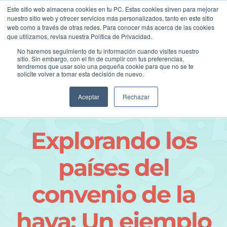
Skip
asesoria@postil.la
Este sitio web almacena cookies en tu PC. Estas cookies sirven para mejorar
to
nuestro sitio web y ofrecer servicios más personalizados, tanto en este sitio
Facebook
Instagram
LinkedIn
web como a través de otras redes. Para conocer más acerca de las cookies
content
que utilizamos, revisa nuestra Política de Privacidad.
No haremos seguimiento de tu información cuando visites nuestro
sitio. Sin embargo, con el fin de cumplir con tus preferencias,
tendremos que usar solo una pequeña cookie para que no se te
solicite volver a tomar esta decisión de nuevo.
Aceptar
Rechazar
Explorando los
países del
convenio de la
haya: Un ejemplo